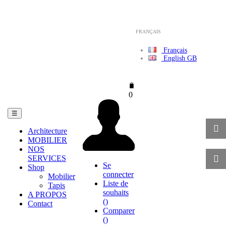
FRANÇAIS
Français
English GB
0
Basculer
☰
la
navigation
Architecture
MOBILIER
NOS
SERVICES
Se
Shop
connecter
Mobilier
Liste de
Tapis
souhaits
A PROPOS
(
)
Contact
Comparer
(
)